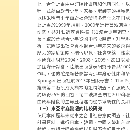
此一合作計畫由中研院社會所和他所同仁，以
程，並藉由對青少年、家長、老師等的持續追
以期說明青少年面對社會環境多元化之不同成
此計畫於1999年規劃、2000年進行首波
研究，共31個調查資料檔（31波青少年調
長。鑑於台灣青少年從國中階段開始，升學壓
析，試圖提出社會資本對青少年未來的教育與
壓力的家庭策略、補習現象、社會網絡、離家
本研究小組於2004、2008、2009、2
加國際研討會，陸續出版發表研究報告共10
作用，也的確是顯著影響青少年身心健康和學
Springer 出版社於2013年出版專書： The P
繼續第二階段成人樣本的追蹤調查。首波成人樣
約取得55%的回答。第二波調查則在201
由成年階段的生命歷程進而從事系統性的長期
（三）東亞家庭變遷的比較研究
使用本所歷年來從事之台港社會意向調查、社會變遷
計畫資料，進行日本、韓國、中國大陸和台灣
離婚，檢視共通的模式以及與西方相異之處，