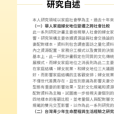
研究自述
本人研究領域以家庭社會學為主。過去十年來
（一）華人家庭婦女地位變遷之跨社會比較
此一系列研究計畫主要檢視華人社會的婦女家
響。研究架構主要依據資源論與社會交換論的
妻配對樣本，資料則包含調查面訪之量化資料
內之資源配置、家務分工模式以及實質的決策
基本上，此一研究計畫假定在同質的文化傳統
展模式，而婦女家庭地位之消長則為此二主要
在家庭結構、婦女就業、和婦女地位三大議題
好，而影響家庭結構的主客觀安排；婦女就業
不僅世代差異存在，且性別意識為影響夫妻分
型態有重要的影響效果。至於文化規範和資源
配對資料為主軸，試圖進一步檢視夫妻個別的
四地樣本的客觀比較，並考量個人與配對層次
規範的雙元交互影響，以作為此一系列研究的
（二）台灣青少年生命歷程與生活經驗之研究（Taiwa