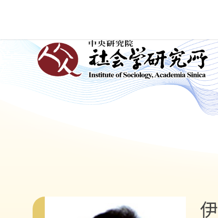
跳
到
主
:::
要
內
容
區
塊