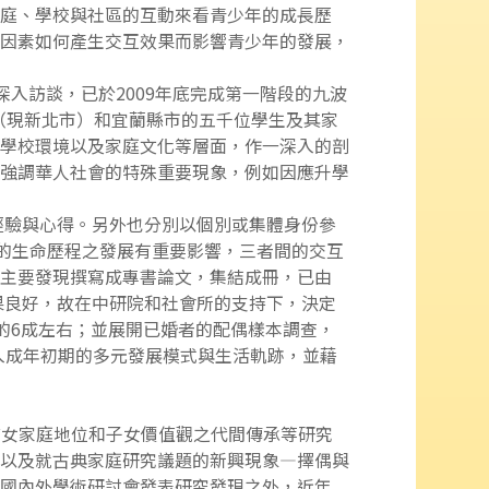
庭、學校與社區的互動來看青少年的成長歷
因素如何產生交互效果而影響青少年的發展，
深入訪談，已於2009年底完成第一階段的九波
縣（現新北市）和宜蘭縣市的五千位學生及其家
學校環境以及家庭文化等層面，作一深入的剖
強調華人社會的特殊重要現象，例如因應升學
研究經驗與心得。另外也分別以個別或集體身份參
年的生命歷程之發展有重要影響，三者間的交互
主要發現撰寫成專書論文，集結成冊，已由
h。鑑於追蹤樣本效果良好，故在中研院和社會所的支持下，決定
本的6成左右；並展開已婚者的配偶樣本調查，
邁入成年初期的多元發展模式與生活軌跡，並藉
畫有關婦女家庭地位和子女價值觀之代間傳承等研究
以及就古典家庭研究議題的新興現象—擇偶與
國內外學術研討會發表研究發現之外，近年