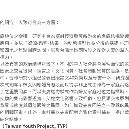
的研究，大致可分為三方面：
庭地位之變遷，研究主旨為探討經濟發展所帶來的家庭結構變遷
應用，並以「資源-過程-結果」的動態模型作為分析的基礎。
和四地之焦點團體訪問，以及台灣地區兩階段之配對夫妻的深入
權力。
以及異質的政治結構背景下，不同的華人社會將會展現類似的家
因素之交互後果。換言之，文化同質、社會體制異質的脈絡，是
中，合作研究小組已發表出版論文40餘篇以及專書一本。研究
模式則顯示婦女因應婚育階段而以從事非正式工作為一家庭策略
工之重要因素。而以夫妻權力模式作為婦女家庭地位之指標時，
交換的雙元影響證實，父權文化影響大致相似、但資源交換原則
背景或態度與價值觀等之異同，如何導致夫妻回答之一致與歧異
的相關因素。此外，本計畫以夫妻配對之質化資料補充，提出華
綜合結論。
n Youth Project, TYP）