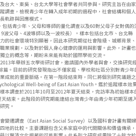
及台大、東吳、台北大學等社會學者共同參與。研究主旨在由家
蹤調查，檢視青少年在轉入成年初期的過程中，社會結構和個人
長軌跡與因應模式。
調查，包括青少年、父母和導師的量化調查以及60對父母子女對偶的
查、9波父母、4波導師以及一波校長）。樣本包括台北市、台北
力的社會環境特別顯著，因此本研究期從社會階級、城鄉背景、
職業規劃，以及對於個人身心健康的運用與影響。此外，計畫也
獨立的概念等，期盼未來能有助於國際學術交流。
011以及2013年舉辦五次學術研討會，邀請國內外學者與會，交換
0餘篇。目前的研究發現指出不僅家庭、學校和社區分別對青少
業成就的重要脈絡。在第一階段結束時，同仁將個別研究議題之
sychological Well-being of East Asian Yout
本調查於2011年10月至2012年夏天結束，完訪率為初始樣
5年夏天結束。此階段的研究期能連結台灣青少年由青少年初期至
研究。
調查（East Asian Social Survey）以及國科會計
四地的比較。主要課題包含父系家庭中的代間關係和價值傳承，
藉以釐清文化規範的可能影響。此系列之研究成果除了十餘次於