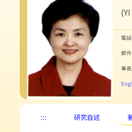
(Y
電話:
郵件: 
專長
Engl
:::
研究自述