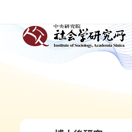
跳
到
主
:::
要
內
容
區
塊