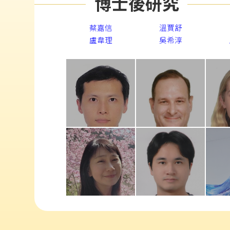
博士後研究
蔡嘉信
溫賈舒
盧韋理
吳希淳