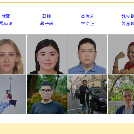
林蘭
龔摘
黃俊豪
魏安
馬詩晴
嚴子謙
林文正
陳嘉