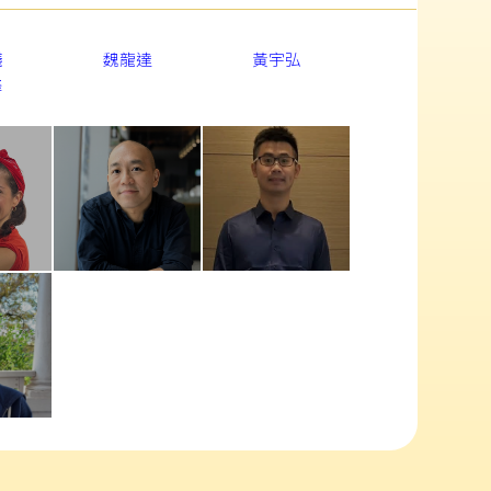
蟻
魏龍達
黃宇弘
峰