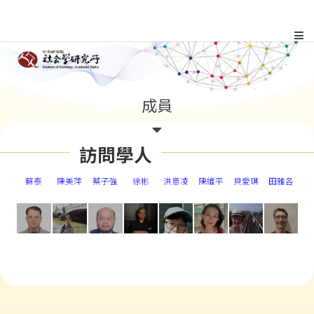
跳
到
主
:::
成員
要
內
訪問學人
容
蘇泰
陳美萍
蔡子強
徐彬
洪意凌
陳維平
貝愛琪
田雅各
區
塊