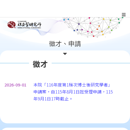
跳
到
主
:::
徵才、申請
要
內
徵才
容
區
2026-09-01
本院「116年度第1梯次博士後研究學者」
申請案，自115年8月1日起受理申請，115
塊
年9月1日17時截止。