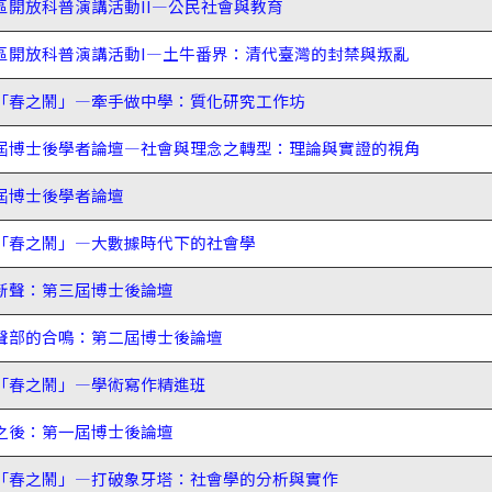
院區開放科普演講活動II—公民社會與教育
院區開放科普演講活動I—土牛番界：清代臺灣的封禁與叛亂
屆「春之鬧」—牽手做中學：質化研究工作坊
五屆博士後學者論壇—社會與理念之轉型：理論與實證的視角
四屆博士後學者論壇
屆「春之鬧」—大數據時代下的社會學
後新聲：第三屆博士後論壇
重聲部的合鳴：第二屆博士後論壇
屆「春之鬧」—學術寫作精進班
士之後：第一屆博士後論壇
屆「春之鬧」—打破象牙塔：社會學的分析與實作