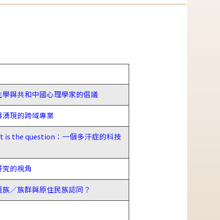
生學與共和中國心理學家的倡議
與湧現的跨域專業
is the question：一個多汗症的科技
研究的視角
種族／族群與原住民族認同？