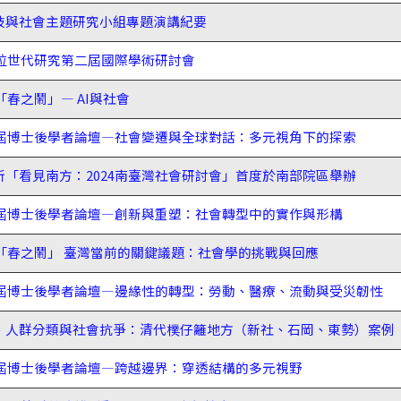
技與社會主題研究小組專題演講紀要
數位世代研究第二屆國際學術研討會
「春之鬧」— AI與社會
九屆博士後學者論壇—社會變遷與全球對話：多元視角下的探索
「看見南方：2024南臺灣社會研討會」首度於南部院區舉辦
八屆博士後學者論壇—創新與重塑：社會轉型中的實作與形構
屆「春之鬧」 臺灣當前的關鍵議題：社會學的挑戰與回應
七屆博士後學者論壇—邊緣性的轉型：勞動、醫療、流動與受災韌性
、人群分類與社會抗爭：清代樸仔籬地方（新社、石岡、東勢）案例
六屆博士後學者論壇—跨越邊界：穿透結構的多元視野