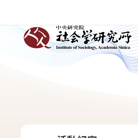
跳
到
主
:::
要
內
容
區
塊