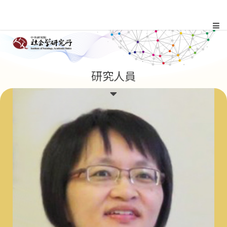
跳
到
主
:::
研究人員
要
內
容
區
塊