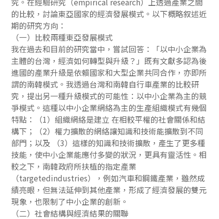
究。在經驗研究（empirical research）上透過產業之間
的比較，討論東亞國家的經濟發展模式。以下概略叙述近
期的研究方向：
（一）比較兩種東亞發展模式
我在過去和目前的研究當中，嘗試回答：「以中小企業為
主體的台灣，經濟如何轉型與升級？」既有文獻多認為後
進國的產業升級是依賴國家和大型企業共同合作，亦即所
謂的南韓模式。我透過台灣和南韓自行車產業的比較研
究，提出另一種升級模式的可能性：以中小企業為主的競
爭模式。這種以中小企業網絡為主的生產組織模式有幾個
特點：（1）組織網絡是建立 在相較平權的社會關係和結
構下；（2）權力擴散的網絡讓知識和技術能擴散到不同
部門；以及 （3）這樣的知識和技術擴散，產生了更多種
技能，使中小企業能應付多變的狀況，更具有靈活性。相
較之下，南韓政府所扶植的指定產業
（targetedindustries），例如汽車和鋼鐵產業，雖然成
績亮眼，但無法延伸到其他產業，形成了經濟發展的雙元
現象，也限制了中小企業的創新。
（二）社會結構與經濟結果的關聯