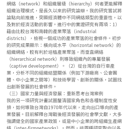
網絡（network）和組織層級（hierarchy）何者更能解釋
組織治理模式，是長久以來的研究論辯。我的研究嘗試將
論點向前推進，突顯經濟體中不同網絡類型的重要性，以
及對於經濟活動的影響。進行中的實證研究有兩項：1）
藉由比較台灣和南韓的產業聚落（industrial
districts），檢視一個成功的產業聚落的社會條件。初步
的研究成果顯示：橫向或水平（horizontal network）的
組織網絡，較有利於培植產業聚落，而垂直網絡
（hierarchical network）則導致組織內的專屬發展
（captive development）。（2）從台灣的自行車產
業，分析不同的組織結盟關係（例如下游廠商、公會團
體、中小企業之間等）和技術學習、創新的關係，試圖找
出創新發展的社會條件。
（三）國家力量與經濟發展：重新思考台灣案例
我的另一項研究計畫試圖釐清國家角色和各種制度性安
排，如何導致台灣自1970年代以來，走向出口導向的產
業發展。目前解釋台灣戰後經濟發展的社會學文獻，大多
強調健全的國家產業政策，或是中小企業的跨組織生產網
絡（inter-firmnetworks）。然而，這兩種研究取向以各