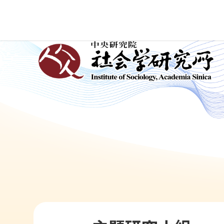
跳
到
主
:::
要
內
容
區
塊