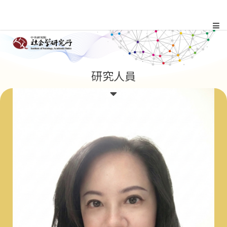
跳
到
主
:::
研究人員
要
內
容
區
塊