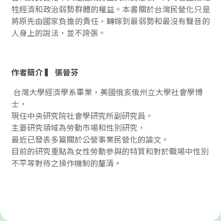
牲經濟和政治弱勢群體的權益。本書關於台灣民營化只是
將原先由國家負擔的責任，轉嫁到最弱勢和最沒有聲音的
人身上的說法，並不誇張。
作者簡介 ▍ 張晉芬
台灣大學經濟學系畢業，美國俄亥俄州立大學社會學博
士，
現任中央研究院社會學研究所副研究員。
主要研究領域為勞動市場和性別研究，
最近已發表多篇關於公營事業民營化的論文。
目前的研究重點為女性勞動參與的特質和對於職場中性別
不平等對待之操作機制的釐清。