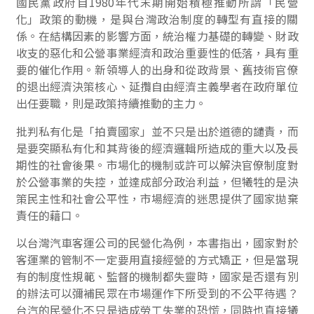
國民黨政府自1980年代末期開始積極推動所謂「民營
化」政策的動機，是與台灣政治制度的轉型有直接的關
係。在結構因素的影響方面，統治權力基礎的轉變、財政
收支的惡化和公營事業經濟和政治重要性的低落，具有重
要的催化作用。新領導人的出身和從政背景、舊技術官僚
的退出經濟決策核心、延攬自由經濟主義學者在政府單位
出任要職，則是政策持續推動的主力。
批判私有化是「拍賣國家」並不只是出於道德的譴責，而
是要突顯私有化和其背後的經濟邏輯所造成的重大以及長
期性的社會後果。市場化的機制或許可以解決官僚制度對
於公營事業的失控，並達成部分政治利益，但犧牲的是決
策民主性和社會公平性，市場經濟的迷思提供了國家拋棄
責任的藉口。
以台灣汽車客運公司的民營化為例，本書指出，國家對於
客運業的管制不一定要用直接經營的方式矯正，但是當現
有的制度性規範、監督的機制都失靈時，國家是否還有別
的辦法可以彌補民眾在市場運作下所受到的不公平待遇？
台汽的民營化不只是造成勞工失業的恐慌，同時也直接犧