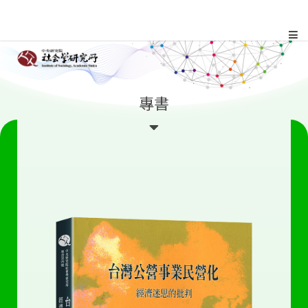
跳
到
主
:::
專書
要
內
容
區
塊