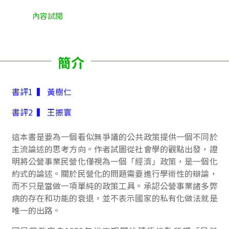
內容試閱
簡介
書評1 ▍ 黃樹仁
書評2 ▍ 王振寰
這本書是要為一個看似無爭議的公共政策提供一個不同於
主流論述的思考方向。作者試圖從社會學的觀點出發，證
明將公營事業民營化僅視為一個「經濟」政策，是一個化
約式的論述。關於民營化的問題需要進行學術性的辯論，
而不只是當做一項單純的政策工具。承認公營事業諸多弊
病的存在和功能的衰退，並不表示國家的私有化做法就是
唯一的出路。