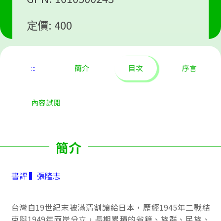
定價: 400
:::
簡介
目次
序言
內容試閱
簡介
書評 ▍張隆志
台灣自19世紀末被滿清割讓給日本，歷經1945年二戰結
束與1949年兩岸分立，長期累積的省籍、族群、民族、