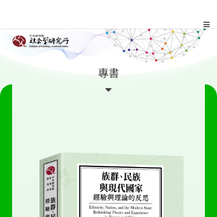
跳
到
主
:::
專書
要
內
容
區
塊