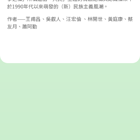
於1990年代以來萌發的（新）民族主義風潮。
作者——王甫昌、吳叡人、汪宏倫 、林開世、黃庭康、蔡
友月、蕭阿勤