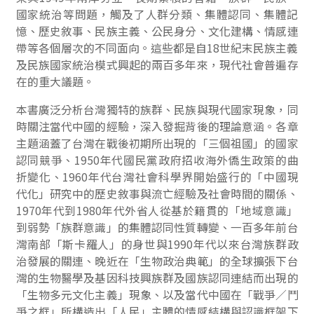
國家統治等問題，觸及了人群分類、集體認同、集體記
憶、歷史敘事、民族主義、公民身分、文化建構、情感連
帶等各個層次的不同面向。這些都是自18世紀末民族主義
及民族國家統治模式興起的兩百多年來，現代社會普遍存
在的重大議題。
本書廣泛分析台灣獨特的族群、民族與現代國家現象，同
時關注當代中國的經驗，深入發掘背後的理論意涵。各章
主題涵蓋了台灣在戰後初期所出現的「三個祖國」的國家
認同競爭、1950年代國民黨政府招收海外僑生政策的曲
折變化、1960年代台灣社會科學界開始盛行的「中國現
代化」研究中的歷史敘事與流亡經驗及社會時間的關係、
1970年代到1980年代外省人從基於籍貫的「地域意識」
到弱勢「族群意識」的集體認同性質轉變、一百多年前台
灣南部「斯卡羅人」的身世與1990年代以來台灣族群政
治發展的關連、晚近在「生物政治典範」的全球擴張下台
灣的生物醫學及基因科技興族群及國族認同連結而出現的
「生物多元文化主義」現象、以及當代中國在「戰爭／鬥
爭之框」所構造出「人民」主體的情感結構與認識框架下