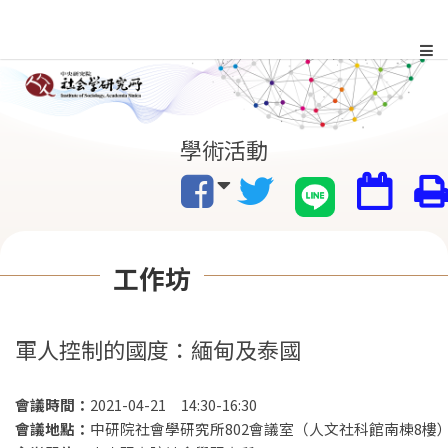
跳
到
主
:::
學術活動
要
內
容
工作坊
區
塊
軍人控制的國度：緬甸及泰國
會議時間：
2021-04-21 14:30-16:30
會議地點：
中研院社會學研究所802會議室（人文社科館南棟8樓