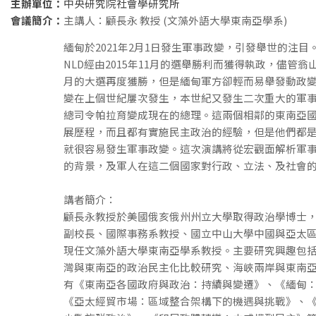
主辦單位：
中央研究院社會學研究所
會議簡介：
主講人：顧長永 教授 (文藻外語大學東南亞學系)
緬甸於2021年2月1日發生軍事政變，引發舉世的注
NLD經由2015年11月的選舉勝利而獲得執政，儘管翁山蘇
月的大選再度獲勝，但是緬甸軍方卻輕而易舉發動政
變在上個世紀屢次發生，本世紀又發生二次重大的軍
總司令帕拉育變成現在的總理。這兩個相鄰的東南亞
展歷程，而且都有實施民主政治的經驗，但是他們都
就很容易發生軍事政變。這次演講將從宏觀面解析軍
的背景，及軍人在這二個國家對行政、立法、及社會
講者簡介：
顧長永教授於美國俄亥俄州州立大學取得政治學博士
副校長、國際事務系教授、國立中山大學中國與亞太
現任文藻外語大學東南亞學系教授。主要研究興趣包
灣與東南亞的政治民主化比較研究、海峽兩岸與東南
有《東南亞各國政府與政治：持續與變遷》、《緬甸
《亞太經貿市場：區域整合架構下的機遇與挑戰》、