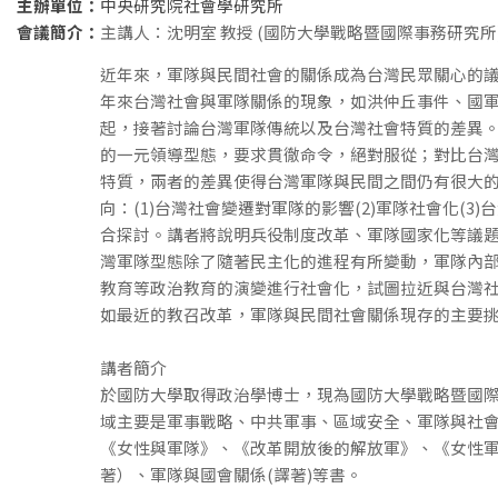
主辦單位：
中央研究院社會學研究所
會議簡介：
主講人：沈明室 教授 (國防大學戰略暨國際事務研究所
近年來，軍隊與民間社會的關係成為台灣民眾關心的
年來台灣社會與軍隊關係的現象，如洪仲丘事件、國
起，接著討論台灣軍隊傳統以及台灣社會特質的差異
的一元領導型態，要求貫徹命令，絕對服從；對比台
特質，兩者的差異使得台灣軍隊與民間之間仍有很大
向：(1)台灣社會變遷對軍隊的影響(2)軍隊社會化(3
合探討。講者將說明兵役制度改革、軍隊國家化等議
灣軍隊型態除了隨著民主化的進程有所變動，軍隊內
教育等政治教育的演變進行社會化，試圖拉近與台灣
如最近的教召改革，軍隊與民間社會關係現存的主要
講者簡介
於國防大學取得政治學博士，現為國防大學戰略暨國
域主要是軍事戰略、中共軍事、區域安全、軍隊與社
《女性與軍隊》、《改革開放後的解放軍》、《女性
著）、軍隊與國會關係(譯著)等書。