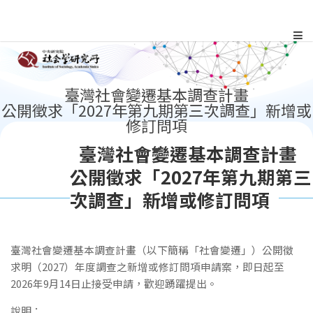
跳
到
主
:::
臺灣社會變遷基本調查計畫
公開徵求「2027年第九期第三次調查」新增或
要
修訂問項
內
臺灣社會變遷基本調查計畫
容
公開徵求「2027年第九期第三
次調查」新增或修訂問項
區
塊
臺灣社會變遷基本調查計畫（以下簡稱「社會變遷」）公開徵
求明（2027）年度調查之新增或修訂問項申請案，即日起至
2026年9月14日止接受申請，歡迎踴躍提出。
說明：