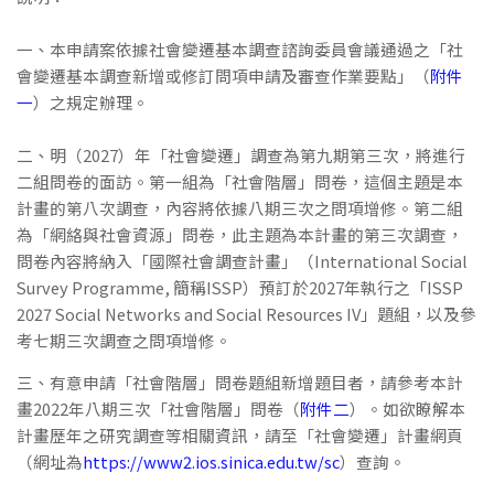
一、本申請案依據社會變遷基本調查諮詢委員會議通過之「社
會變遷基本調查新增或修訂問項申請及審查作業要點」（
附件
一
）之規定辦理。
二、明（2027）年「社會變遷」調查為第九期第三次，將進行
二組問卷的面訪。第一組為「社會階層」問卷，這個主題是本
計畫的第八次調查，內容將依據八期三次之問項增修。第二組
為「網絡與社會資源」問卷，此主題為本計畫的第三次調查，
問卷內容將納入「國際社會調查計畫」（International Social
Survey Programme, 簡稱ISSP）預訂於2027年執行之「ISSP
2027 Social Networks and Social Resources IV」題組，以及參
考七期三次調查之問項增修。
三、有意申請「社會階層」問卷題組新增題目者，請參考本計
畫2022年八期三次「社會階層」問卷（
附件二
）。如欲瞭解本
計畫歷年之研究調查等相關資訊，請至「社會變遷」計畫網頁
（網址為
https://www2.ios.sinica.edu.tw/sc
）查詢。