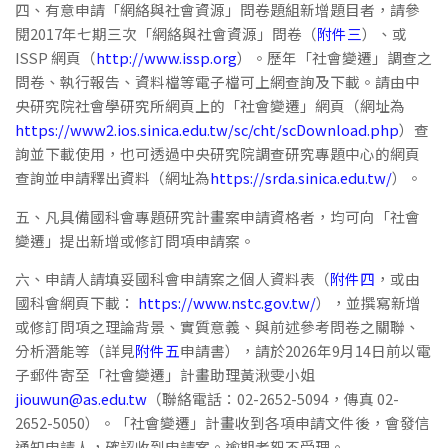
四、有意申請「網絡與社會資源」問卷題組新增題目者，請參
閱2017年七期三次「網絡與社會資源」問卷（
附件三
）、或
ISSP 網頁（
http://www.issp.org
）。歷年「社會變遷」調查之
問卷、執行報告、資料檔等電子檔可上網查詢及下載。請由中
央研究院社會學研究所網頁上的「社會變遷」網頁（網址為
https://www2.ios.sinica.edu.tw/sc/cht/scDownload.php
）查
詢並下載使用，也可透過中央研究院調查研究專題中心的網頁
查詢並申請釋出資料（網址為
https://srda.sinica.edu.tw/
）。
五、凡具備國科會專題研究計畫案申請資格者，均可向「社會
變遷」提出新增或修訂問項申請案。
六、申請人請填妥國科會申請案之個人資料表（
附件四
，或由
國科會網頁下載：
https://www.nstc.gov.tw/
），並撰寫新增
或修訂問項之理論背景、實質意義、與前述參考問卷之關聯、
分析潛能等（詳見
附件五
申請書），請於2026年9月14日前以電
子郵件寄至「社會變遷」計畫助理黃湫雯小姐
jiouwun@as.edu.tw
（聯絡電話：02-2652-5094，傳真 02-
2652-5050）。「社會變遷」計畫收到各項申請文件後，會發信
通知申請人，確認收到申請案。逾期者恕不受理。