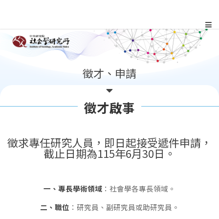
跳
到
主
:::
徵才、申請
要
內
徵才啟事
容
徵求專任研究人員，即日起接受遞件申請，
區
截止日期為115年6月30日。
塊
一、專長學術領域
：社會學各專長領域。
二、職位
：研究員、副研究員或助研究員。