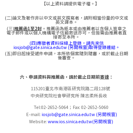
【以上資料請提供電子檔。】
(二)論文及著作非以中文或英文撰寫者，請附相當份量的中文或
英文譯本。
(三)
推薦函
1
至
2
封
。推薦函為紙本或由推薦者以含個人簽章之
電子郵件或以個人機構電子信箱寄送亦可，但皆需由推薦者直
接寄至本所。
(四)應徵者資料採線上登錄，請先來信
iosjob@gate.sinica.edu.tw (另開視窗)
取得登錄連結。
(五)即日起接受遞件申請，本所依個案隨到隨審，或於截止日期
後審查。
六、申請資料與推薦函，請於截止日期前
寄達
：
115201臺北市南港區研究院路二段128號
中央研究院社會學研究所 陳志柔所長收
Tel:02-2652-5064；Fax: 02-2652-5060
E-mail:
iosjob@gate.sinica.edu.tw (另開視窗)
Website:
www.ios.sinica.edu.tw(另開視窗)