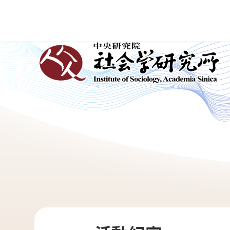
跳
到
主
:::
要
內
容
區
塊