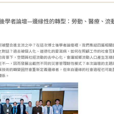
博士後學者論壇—邊緣性的轉型：勞動、醫療、流
何被整合進主流之中？在這次博士後學者論壇裡，我們集結四篇相關
之對話？過去被個人化、道德化的愛滋病，如何在照顧工作的社會互
的背景下，空間與社經流動的去中心化，會讓城鄉流動人口產生怎樣
近不一，因而發展出截然不同的災害管理韌性模式？本次論壇的主題
與技術的轉變固然會重新定義邊緣者，但來自邊緣的社會過程也可能
關係。