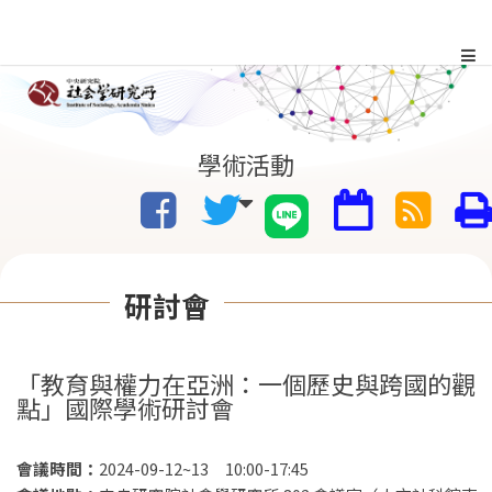
跳
到
主
:::
學術活動
要
內
容
研討會
區
塊
「教育與權力在亞洲：一個歷史與跨國的觀
點」國際學術研討會
會議時間：
2024-09-12~13 10:00-17:45