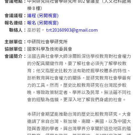
會議地點：
中央研究院社會學研究所 802 會議室（人文社科館南
棟 8 樓）
會議議程：
議程 (另開視窗)
報名連結：
報名 (另開視窗)
聯絡人：
巫妙若，
trt20160903@gmail.com
主辦單位：
中研院社會學研究所
協辦單位：
國家科學及技術委員會
會議簡介：
法國古典社會學大師涂爾幹深信學校教育對社會權力
的分配具關鍵作用，要了解社會必須先了解學校教
育；他又指歷史比較方法有助挖掘學校體系的特性、
剖析教育與社會權力的關係，是研究教育社會學最有
力的工具。然而，歷史比較教育研究在台灣起步較
晚，導致政策制定者、學界以及民眾，無法藉不同社
會的經驗為借鏡，更深入地了解我們身處的社會。
本研討會期望能推動台灣的歷史比較教育研究。大會
邀請了來自台灣、新加坡、南韓、美國，以及中國大
陸與香港的學者，與台灣學界分享關於這些地區的殖