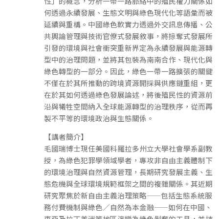
性」的概念，分析一帶一路脈絡中的殖民權力關係如
何透過永續發展、生態文明與綠色現代化等語彙而被
延續與重構。中國綠色軟實力透過外交訊息傳播、公
共輿論管理與技術官僚式發展敘事，將掠奪式發展所
引發的環境與社會衝突重新界定為永續發展與能源轉
型中的治理問題，並將其包裝為南南合作、現代化與
綠色轉型的一部分。因此，綠色一帶一路擴張的關鍵
不僅在於其所推動的跨境資源開採與供應鏈重組，更
在於其如何透過綠色發展論述，將後殖民性的資源前
沿與犧牲空間納入全球能源轉型的治理秩序，從而再
製不平等的環境政治與生態關係。
【講者簡介】
毛國瑞博士現任美國科羅拉多州立大學社會學系副教
授，為綠色犯罪學領域學者，專攻非自由主義體制下
的環境治理與自然資源管理，長期研究發展主義、生
態危機與全球環境規範框架之間的複雜關係。其近期
研究聚焦於新自由主義治理策略——包括生態系統服
務付費機制與綠色／自然為本金融——如何在中國、
東亞及拉丁美洲等地區演變為綠色剝奪的工具，並持