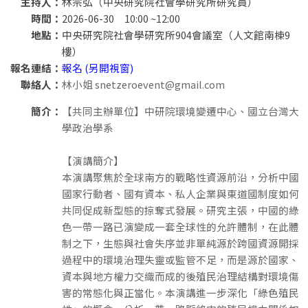
主持人：
林宗弘（中央研究院社會學研究所研究員）
時間：
2026-06-30 10:00 ~12:00
地點：
中央研究院社會學研究所904會議室（人文館南棟9
樓）
報名連結：
報名 (另開視窗)
聯絡人：
林小姐 snetzeroevent@gmail.com
簡介：
【共同主辦單位】中研院環境變遷中心、國立台灣大
學政治學系
【演講簡介】
本演講聚焦於全球南方的戰略性資源前沿，分析中國
國家行動者、國有資本、私人企業與東道國制度如何
共同促成新型態的掠奪式發展。研究主張，中國的綠
色一帶一路已演變成一套全球性的允許體制，在此體
制之下，生態與社會失序並非單純源於跨國資源開採
過程中的環境治理失靈或監管不足，而是源於國家、
資本與地方權力交織而成的後殖民治理結構對環境傷
害的常態化與正當化。本演講進一步深化「綠色殖民