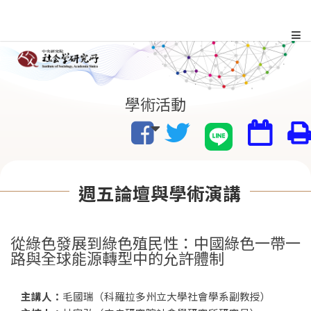
跳
到
主
:::
學術活動
要
內
容
週五論壇與學術演講
區
塊
從綠色發展到綠色殖民性：中國綠色一帶一
路與全球能源轉型中的允許體制
主講人：
毛國瑞（科羅拉多州立大學社會學系副教授）