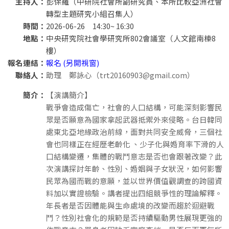
主持人：
彭保羅（中研院社會所副研究員、本所比較亞洲社會
轉型主題研究小組召集人）
時間：
2026-06-26 14:30~ 16:30
地點：
中央研究院社會學研究所802會議室（人文館南棟8
樓）
報名連結：
報名 (另開視窗)
聯絡人：
助理 鄭詠心（trt20160903@gmail.com）
簡介：
【演講簡介】
戰爭會造成傷亡，社會的人口結構，可能深刻影響民
眾是否願意為國家拿起武器抵禦外來侵略。台日韓同
處東北亞地緣政治前線，面對共同安全威脅，三個社
會也同樣正在經歷老齡化 、少子化與婚育率下滑的人
口結構變遷，集體的戰鬥意志是否也會跟著改變？此
次演講探討年齡、性別、婚姻與子女狀況，如何影響
民眾為國而戰的意願，並以世界價值觀調查的跨國資
料加以實證檢驗。講者提出四組競爭性的理論解釋。
年長者是否因體能與生命處境的改變而趨於迴避戰
鬥？性別社會化的規範是否持續驅動男性展現更強的