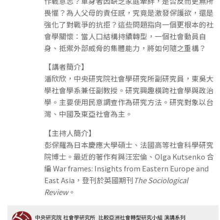
作戰意志？單身者因缺乏家庭牽絆，是否反而更無所
畏懼？為人父母的責任感，究竟是激發保護欲，還是
強化了對戰爭的抗拒？這些問題指向一個更根本的社
會學關懷：當人口結構持續轉型，一個社會動員自
身、抵禦外部威脅的集體能力，將如何隨之重構？
【講者簡介】
潘欣欣，中央研究院社會學研究所副研究員，東吳大
學社會學系兼任副教授。研究興趣橫跨社會學與政治
學。主要使用民意調查作為研究方法。研究對象以台
灣、中國及東亞社會為主。
【主持人簡介】
彭保羅為日本慶應大學碩士、法國高等社會科學研究
院博士。最近的著作有與汪宏倫、Olga Kutsenko 合
編 War frames: Insights from Eastern Europe and
East Asia，登刊於英國期刊
The Sociological
Review
。