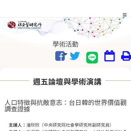
跳
到
主
:::
學術活動
要
內
容
週五論壇與學術演講
區
塊
人口特徵與抗敵意志：台日韓的世界價值觀
調查證據
主講人：
潘欣欣（中央研究院社會學研究所副研究員）