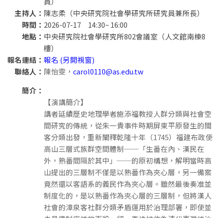
員）
主持人：
陳志柔（中央研究院社會學研究所研究員兼所長）
時間：
2026-07-17 14:30~ 16:00
地點：
中央研究院社會學研究所802會議室（人文館南棟8
樓）
報名連結：
報名 (另開視窗)
聯絡人：
陳怡雯，
carol0110@as.edu.tw
簡介：
【演講簡介】
講者延續歷史地理學者施添福教授人群分類與社會空
間研究的傳統，從朱一貴事件時期屏東平原發生的閩
客分類出發，重新闡釋乾隆十年（1745）福建布政使
高山三層式族群空間體制──「生番在內、漢民在
外，熟番間隔於其中」──的原初構想，解明當時高
山提出的三層制不僅是以熟番作為夾心層，另一備案
竟然還以客語系的義民作為夾心層。雖然最後奏准並
制度化的，是以熟番作為夾心層的三層制，但將漢人
社會的漳泉客社群分類矛盾運用於治理部署，即使並