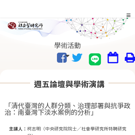
跳
到
主
:::
學術活動
要
內
容
週五論壇與學術演講
區
塊
「清代臺灣的人群分類、治理部署與抗爭政
治：南臺灣下淡水案例的分析」
主講人：
柯志明（中央研究院院士／社會學研究所特聘研究