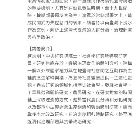
未具備制度性的面貌，卻一直維持作為清代臺灣統治
的重要機制，尤其是在動亂發生時期。至十九世紀
時，權變部署還反客為主，凌駕於常態部署之上，造
成民間武力失控惡鬥的後果。講者特以南臺灣下淡水
作為案例，解析上述清代臺灣的人群分類、治理部署
與抗爭政治。
【講者簡介】
柯志明，中央研究院院士、社會學研究所特聘研究
員。研究旨趣在於，透過治理實作的體制分析，建構
一個以外來國家權力與在地臺灣社會間之互動作為主
軸的歷史解釋架構，為臺灣社會變遷提供一主體性史
觀。過去研究的領域包括歷史社會學、發展社會學、
工業與勞動關係研究、農民研究，在研究對象的時間
軸上採取逆溯的方式，始於當代農民分類和分化研究
以及都市小型製造業生產組織和勞動體制研究，繼而
戰後土地改革研究，日治米糖相剋體制研究，終至晚
近清代治理部署與抗爭政治研究。