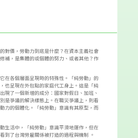
的對價，勞動力到底是什麼？在資本主義社會
修補，是集體的或個體的努力、或者其他？作
它在各個層面呈現時的特殊性。「純勞動」的
，也呈現在外包點的家庭代工身上。這是「純
出現了一個新增的成分：國家對假日、加班、
別是爭議的解決樣態上。在職災爭議上，則看
動力的個體化。「純勞動」意識有其原型，而
動生活中，「純勞動」意識平滑地運作，但在
看到了台灣勞雇關係被打造的過程與機制 。