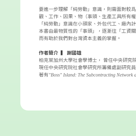
要進一步理解「純勞動」意識，則需面對較爲
觀、工作、因果、物（事頭、生產工具所有權
「純勞動」意識在小頭家、外包代工、廠內
本書由最物質性的「事頭」，逐漸往「工資關
而有助於我們對台灣資本主義的掌握。
作者簡介 ▍ 謝國雄
柏克萊加州大學社會學博士， 曾任中央研究
現任中央研究院社會學研究所籌備處副研究
著有
"Boss" Island: The Subcontracting Network 