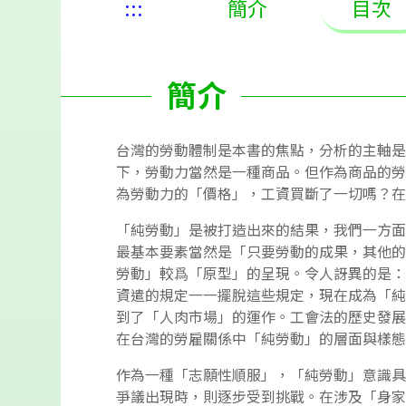
:::
簡介
目次
簡介
台灣的勞動體制是本書的焦點，分析的主軸是
下，勞動力當然是一種商品。但作為商品的勞
為勞動力的「價格」，工資買斷了一切嗎？
「純勞動」是被打造出來的結果，我們一方面
最基本要素當然是「只要勞動的成果，其他的
勞動」較爲「原型」的呈現。令人訝異的是：
資遣的規定一一擺脫這些規定，現在成為「純
到了「人肉市場」的運作。工會法的歷史發展
在台灣的勞雇關係中「純勞動」的層面與樣
作為一種「志願性順服」，「純勞動」意識具
爭議出現時，則逐步受到挑戰。在涉及「身家