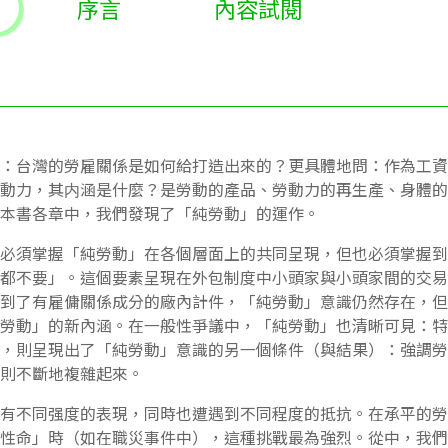
序言
內容試閱
：台灣的勞雇關係是如何給打造出來的？更具體地問：作為工資
動力，其内涵是什麼？是勞動的產品、勞動力的再生產、身體的
在本書各章中，我們發現了「純勞動」的運作。
必須掌握「純勞動」在各個層面上的共同呈現，但也必須掌握到
都不要」。這個要素呈現在外包制度中小頭家與小頭家間的交易
到了有雇傭關係成分的廠內計件，「純勞動」意識仍然存在，但
勞動」的新內涵。在一般性爭議中，「純勞動」也清晰可見：特
，則呈現出了「純勞動」意識的另一個條件（與結果）：強調勞
態則不斷地複雜起來。
有不同强度的表現，同時也遭遇到不同程度的抵抗。在承平的勞
性命」時（如在職災事件中），這種挑戰最為強烈。從中，我們