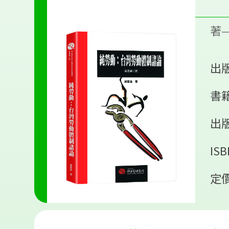
著
出版
書籍
出
ISB
定價