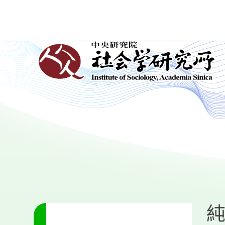
跳
到
主
:::
要
內
容
區
塊