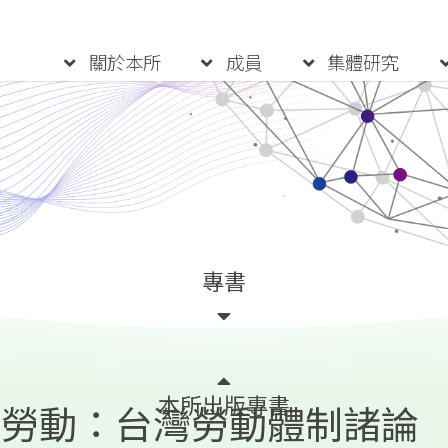
:::
關於本所
成員
集體研究
專書
本所出版專書
純勞動：台灣勞動體制諸論