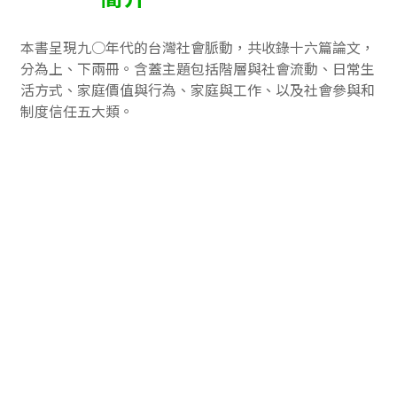
本書呈現九○年代的台灣社會脈動，共收錄十六篇論文，
分為上、下兩冊。含蓋主題包括階層與社會流動、日常生
活方式、家庭價值與行為、家庭與工作、以及社會參與和
制度信任五大類。