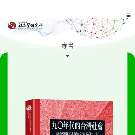
跳
到
主
:::
專書
要
內
容
區
塊