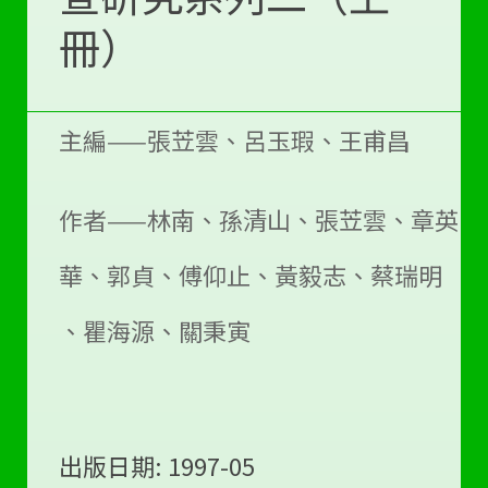
冊）
主編——張苙雲、呂玉瑕、王甫昌
作者——林南、孫清山、張苙雲、章英
華、郭貞、傅仰止、黃毅志、蔡瑞明
、瞿海源、關秉寅
出版日期: 1997-05