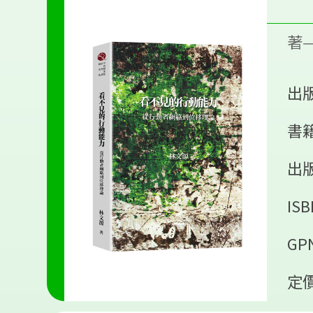
著
出版
書籍
出
ISB
GPN
定價