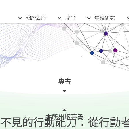
:::
關於本所
成員
集體研究
專書
本所出版專書
看不見的行動能力：從行動