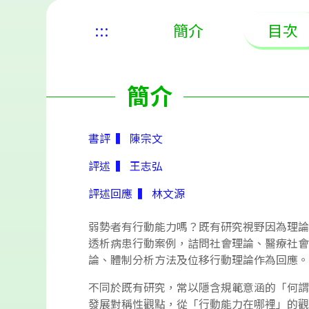
:::
簡介
目次
簡介
書評 ▍ 陳宗文
評述 ▍ 王志弘
評述回應 ▍ 林文源
弱勢者有行動能力嗎？既有研究視野因為理論
透析病患行動案例，詰問社會理論、醫療社會
論、體制分析方法及位移行動理論作為回應。
不同於既有研究，常以隱含規範意涵的「何謂
發展對稱性觀點，從「行動能力在哪裡」的觀