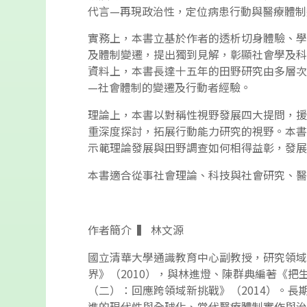
代言—再現政治性，定位病患行動與醫療體制
實務上，本書立基於作者的透析切身體驗、學
及體制變遷，提出獨到見解，彰顯社會學及科
資料上，本書長達十五年的田野研究由多層次
—社會體制的變遷及行動者經驗。
理論上，本書以對稱性視野發展四大提問，援
重深度探討，拓展行動能力研究的視野。本書
示範理論發展與田野調查如何相得益彰，發展
本書適合從事社會理論、科技與社會研究、醫
作者簡介 ▍ 林文源
國立清華大學通識教育中心副教授，研究領域
界》（2010），與林進燈、陳群典編著《把
（二）：回應跨領域新挑戰》（2014）。
進的現代性與全球化、當代醫療體制實作與治