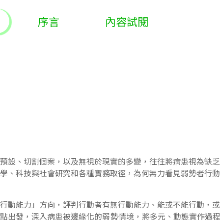
序言
內容試閱
預設、切割個案，以及無視於現實的多變，往往將病患視為缺乏
學、科技與社會研究和各種實務取徑，為何無力看見弱勢者行動
行動能力」方向，評判行動者有無行動能力、能或不能行動，或
點出發，深入病患被邊緣化的弱勢情境，將多元、動態實作過程