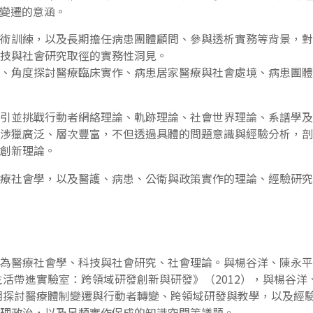
變遷的意涵。
術訓練，以及長期擔任病患團體顧問、參與透析實務等背景，對
技與社會研究取徑的實務性洞見。
、角度探討醫療臨床實作、病患居家醫療與社會處境、病患團體
引並挑戰行動者網絡理論、軌跡理論、社會世界理論、系譜學及
涉獵廣泛、層次豐富，不但透過具體的問題意識與經驗分析，剖
創新理論。
療社會學，以及醫護、病患、公衛與政策實作的理論、經驗研究
為醫療社會學、科技與社會研究、社會理論。與楊谷洋、陳永平、
生活帶進實驗室：跨領域研發創新與研發》（2012），與楊谷洋
長期探討醫療體制變遷與行動者轉變、跨領域研發與教學，以及經
理政治，以及另類實作促成的知識空間等議題。