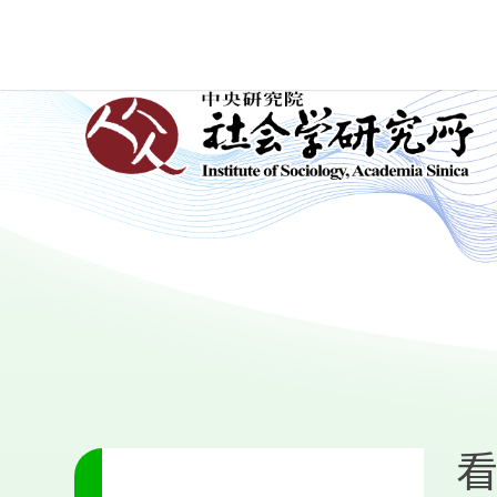
跳
到
主
:::
要
內
容
區
塊