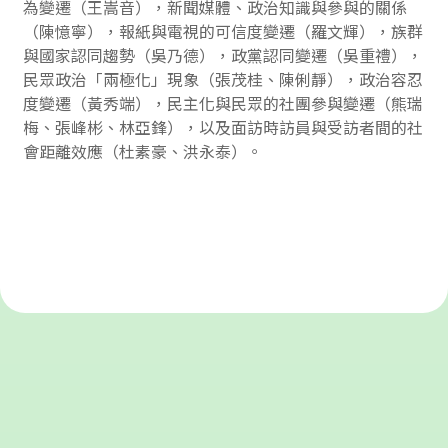
為變遷（王嵩音），新聞媒體、政治知識與參與的關係
（陳憶寧），報紙與電視的可信度變遷（羅文輝），族群
與國家認同趨勢（吳乃德），政黨認同變遷（吳重禮），
民眾政治「兩極化」現象（張茂桂、陳俐靜），政治容忍
度變遷（黃秀端），民主化與民眾的社團參與變遷（熊瑞
梅、張峰彬、林亞鋒），以及面訪時訪員與受訪者間的社
會距離效應（杜素豪、洪永泰）。