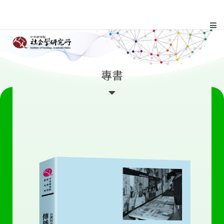
跳
到
主
:::
專書
要
內
容
區
塊