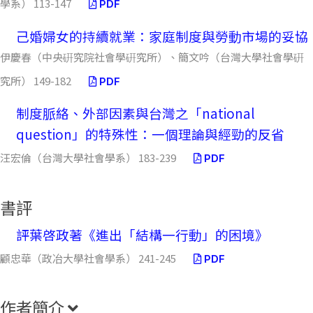
學系） 113-147
PDF
己婚婦女的持續就業：家庭制度與勞動市場的妥協
伊慶春（中央硏究院社會學硏究所）、簡文吟（台灣大學社會學硏
究所） 149-182
PDF
制度脈絡、外部因素與台灣之「national
question」的特殊性：一個理論與經勁的反省
汪宏倫（台灣大學社會學系） 183-239
PDF
書評
評葉啓政著《進出「結構一行動」的困境》
顧忠華（政冶大學社會學系） 241-245
PDF
作者簡介