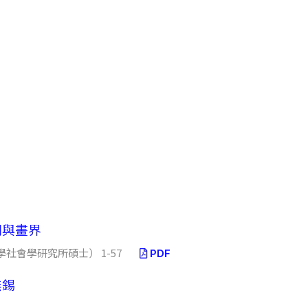
同與畫界
會學研究所碩士） 1-57
PDF
無錫