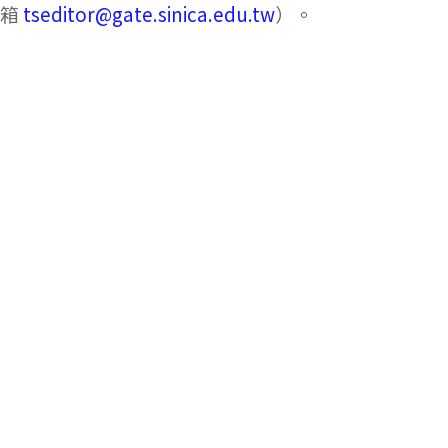
箱
tseditor@gate.sinica.edu.tw
）。