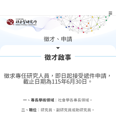
跳
到
主
:::
徵才、申請
要
內
徵才啟事
容
徵求專任研究人員，即日起接受遞件申請，
區
截止日期為115年6月30日。
塊
一、專長學術領域
：社會學各專長領域。
二、職位
：研究員、副研究員或助研究員。