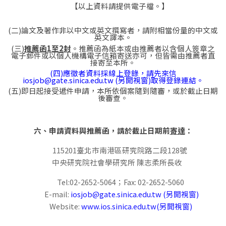
【以上資料請提供電子檔。】
(二)論文及著作非以中文或英文撰寫者，請附相當份量的中文或
英文譯本。
(三)
推薦函
1
至
2
封
。推薦函為紙本或由推薦者以含個人簽章之
電子郵件或以個人機構電子信箱寄送亦可，但皆需由推薦者直
接寄至本所。
(四)應徵者資料採線上登錄，請先來信
iosjob@gate.sinica.edu.tw (另開視窗)
取得登錄連結。
(五)即日起接受遞件申請，本所依個案隨到隨審，或於截止日期
後審查。
六、申請資料與推薦函，請於截止日期前
寄達
：
115201臺北市南港區研究院路二段128號
中央研究院社會學研究所 陳志柔所長收
Tel:02-2652-5064；Fax: 02-2652-5060
E-mail:
iosjob@gate.sinica.edu.tw (另開視窗)
Website:
www.ios.sinica.edu.tw(另開視窗)