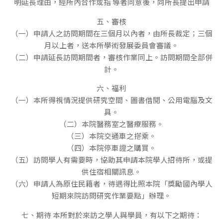
明延長理由，經所內合作或指 導者同意後，向所長提出申請
五、審核
（一）申請人之訪問期間在三個月以內者，由所長裁定；三個
月以上者，送本所學術發展委員會審議。
（二）申請延長訪問期間者，審核作業同上。訪問期間全部併
計。
六、福利
（一）本所得視情況提供研究空間、圖書借閱、公用電腦及文
具。
（二）本院醫務室之醫療服務。
（三）本院交通車之搭乘。
（四）本院停車證之購買。
（五）訪問學人有需要時，協助其申請本院學人招待所，或提
供住宿相關訊息。
（六）申請人為原住民籍者，待遇得比照本院「獎勵國內學人
短期來院訪問研究作業要點」辦理。
七、期待 本所對於來訪之學人與學員，有以下之期待：