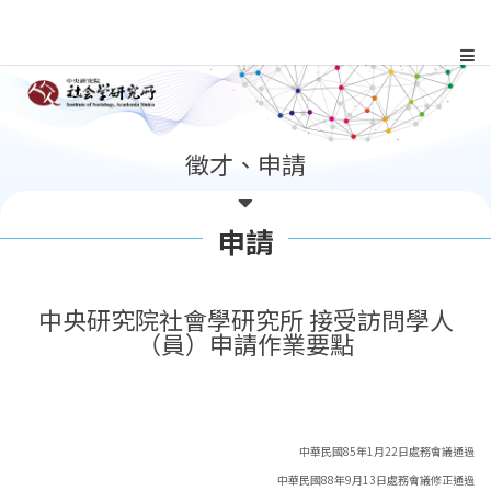
跳
到
主
:::
徵才、申請
要
內
申請
容
中央研究院社會學研究所 接受訪問學人
區
（員）申請作業要點
塊
中華民國85年1月22日處務會議通過
中華民國88年9月13日處務會議修正通過