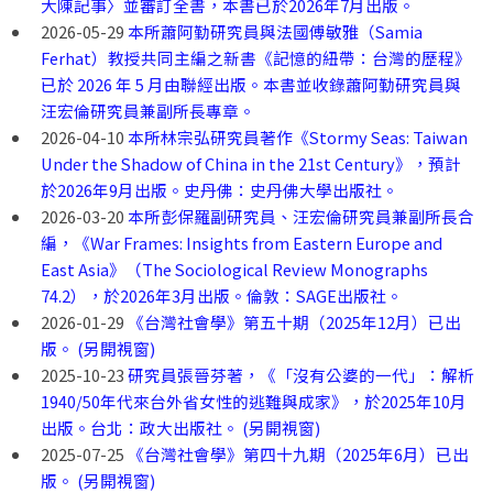
大陳記事〉並審訂全書，本書已於2026年7月出版。
2026-05-29
本所蕭阿勤研究員與法國傅敏雅（Samia
Ferhat）教授共同主編之新書《記憶的紐帶：台灣的歷程》
已於 2026 年 5 月由聯經出版。本書並收錄蕭阿勤研究員與
汪宏倫研究員兼副所長專章。
2026-04-10
本所林宗弘研究員著作《Stormy Seas: Taiwan
Under the Shadow of China in the 21st Century》，預計
於2026年9月出版。史丹佛：史丹佛大學出版社。
2026-03-20
本所彭保羅副研究員、汪宏倫研究員兼副所長合
編，《War Frames: Insights from Eastern Europe and
East Asia》（The Sociological Review Monographs
74.2），於2026年3月出版。倫敦：SAGE出版社。
2026-01-29
《台灣社會學》第五十期（2025年12月）已出
版。 (另開視窗)
2025-10-23
研究員張晉芬著，《「沒有公婆的一代」：解析
1940/50年代來台外省女性的逃難與成家》，於2025年10月
出版。台北：政大出版社。 (另開視窗)
2025-07-25
《台灣社會學》第四十九期（2025年6月）已出
版。 (另開視窗)